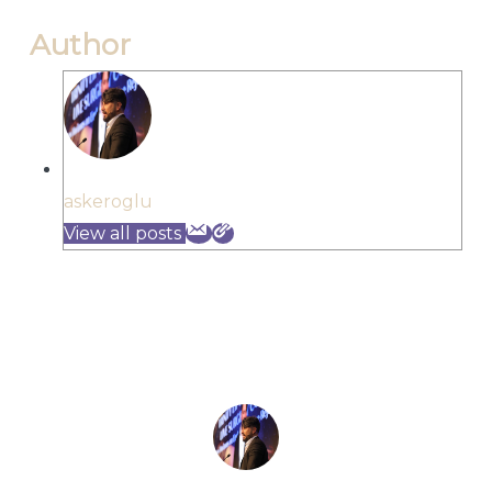
Author
askeroglu
View all posts