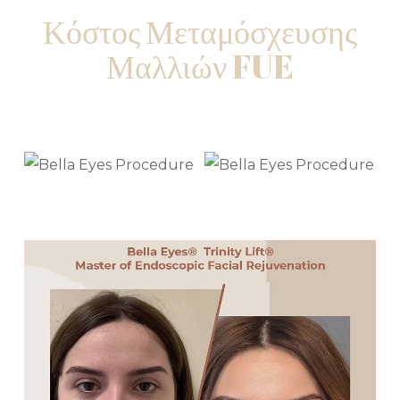
Κόστος Μεταμόσχευσης
Μαλλιών FUE