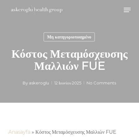
Skip
Men
to
main
content
Μη κατηγοριοποιημένο
Κόστος Μεταμόσχευσης
Μαλλιών FUE
By
askeroglu
12 Ιουνίου 2025
No Comments
Anasayfa
»
Κόστος Μεταμόσχευσης Μαλλιών FUE