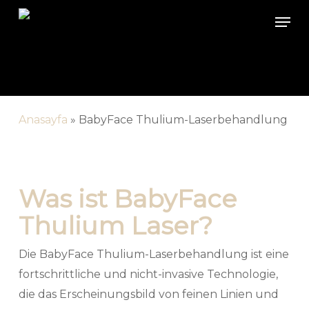
Skip
Men
to
main
content
Anasayfa
»
BabyFace Thulium-Laserbehandlung
Was ist BabyFace
Thulium Laser?
Die BabyFace Thulium-Laserbehandlung ist eine
fortschrittliche und nicht-invasive Technologie,
die das Erscheinungsbild von feinen Linien und